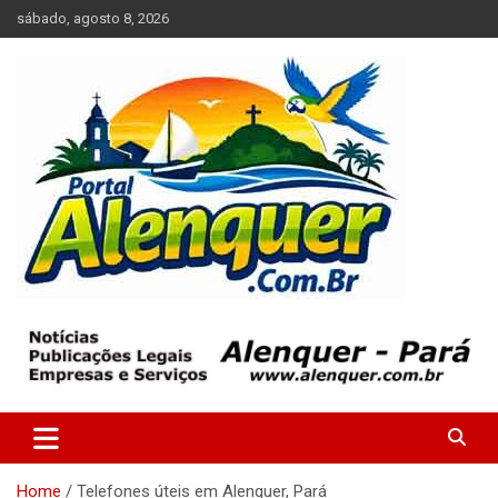
Skip
sábado, agosto 8, 2026
to
content
Tudo sobre a cidade de Alenquer, Pará
Portal Alenquer
Home
Telefones úteis em Alenquer, Pará