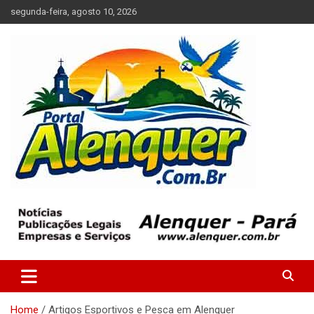
Skip
segunda-feira, agosto 10, 2026
to
content
Tudo sobre a cidade de Alenquer, Pará
Portal Alenquer
Home
Artigos Esportivos e Pesca em Alenquer