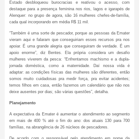
Estado desbloqueou burocracias e reativou o acesso, com
destaque para a presença feminina nos rios, lagos e igarapés de
Alenquer: no grupo de agora, são 16 mulheres chefes-de-família,
cada qual incorporando em média R$ 11 mil.
“Também é uma sorte de pescador, porque as pessoas da Emater
vieram aqui e falaram que conseguiriam esses recursos pra nos
apoiar. É uma grande alegria que conseguiram de verdade. É um
apoio enorme”, diz Bentes. Ela própria considera um desafio
mulheres viverem da pesca: “Enfrentamos machismo e a dupla-
jornada doméstica, como a maternidade. Daí nossa vida é
adaptar: as condições físicas das mulheres são diferentes, então
somos muito cuidadosas pra medir força, pra evitar acidentes;
temos filhos em casa, então fazemos um calendário que não nos
deixe ausentes por dias; são várias questões”, detalha.
Planejamento
A expectativa da Emater é aumentar o atendimento ao segmento
em mais de 400 % até o fim do ano: dos atuais 130 para 700
famílias, na abrangência de 26 núcleos de pescadores.
De acordo com o responsável pelo atendimento em nome da