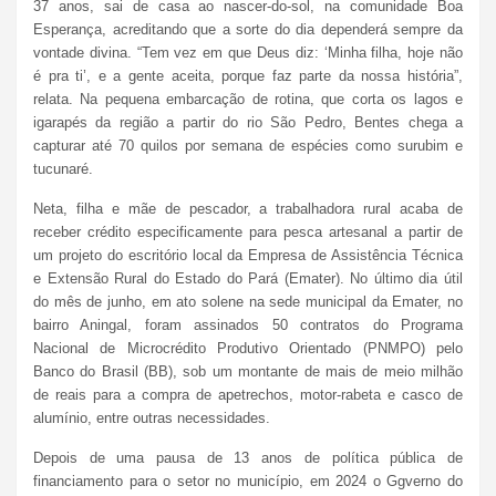
37 anos, sai de casa ao nascer-do-sol, na comunidade Boa
Esperança, acreditando que a sorte do dia dependerá sempre da
vontade divina. “Tem vez em que Deus diz: ‘Minha filha, hoje não
é pra ti’, e a gente aceita, porque faz parte da nossa história”,
relata. Na pequena embarcação de rotina, que corta os lagos e
igarapés da região a partir do rio São Pedro, Bentes chega a
capturar até 70 quilos por semana de espécies como surubim e
tucunaré.
Neta, filha e mãe de pescador, a trabalhadora rural acaba de
receber crédito especificamente para pesca artesanal a partir de
um projeto do escritório local da Empresa de Assistência Técnica
e Extensão Rural do Estado do Pará (Emater). No último dia útil
do mês de junho, em ato solene na sede municipal da Emater, no
bairro Aningal, foram assinados 50 contratos do Programa
Nacional de Microcrédito Produtivo Orientado (PNMPO) pelo
Banco do Brasil (BB), sob um montante de mais de meio milhão
de reais para a compra de apetrechos, motor-rabeta e casco de
alumínio, entre outras necessidades.
Depois de uma pausa de 13 anos de política pública de
financiamento para o setor no município, em 2024 o Ggverno do