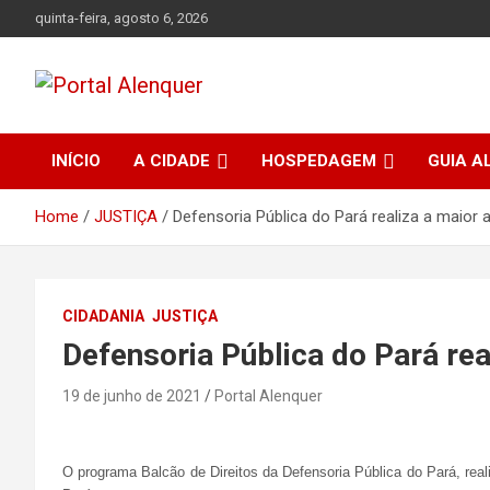
Skip
quinta-feira, agosto 6, 2026
to
content
Tudo sobre a cidade de Alenquer, Pará
Portal Alenquer
INÍCIO
A CIDADE
HOSPEDAGEM
GUIA A
Home
JUSTIÇA
Defensoria Pública do Pará realiza a maior 
CIDADANIA
JUSTIÇA
Defensoria Pública do Pará rea
19 de junho de 2021
Portal Alenquer
O programa Balcão de Direitos da Defensoria Pública do Pará, real