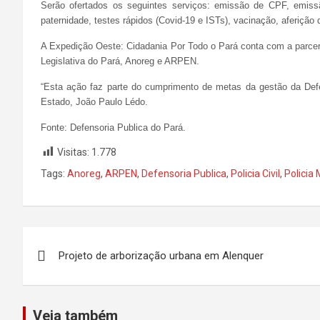
Serão ofertados os seguintes serviços: emissão de CPF, emissã
paternidade, testes rápidos (Covid-19 e ISTs), vacinação, aferição d
A Expedição Oeste: Cidadania Por Todo o Pará conta com a parceria
Legislativa do Pará, Anoreg e ARPEN.
“Esta ação faz parte do cumprimento de metas da gestão da Defe
Estado, João Paulo Lédo.
Fonte: Defensoria Publica do Pará.
Visitas:
1.778
Tags:
Anoreg
,
ARPEN
,
Defensoria Publica
,
Policia Civil
,
Policia M
Navegação
Projeto de arborização urbana em Alenquer
de
Post
Veja também