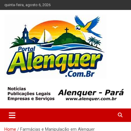
Skip
quinta-feira, agosto 6, 2026
to
content
Tudo sobre a cidade de Alenquer, Pará
Portal Alenquer
Home
Farmácias e Manipulação em Alenquer