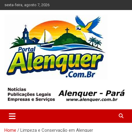
Skip
sexta-feira, agosto 7, 2026
to
content
Tudo sobre a cidade de Alenquer, Pará
Portal Alenquer
Home
Limpeza e Conservação em Alenquer