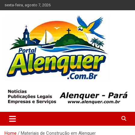
Skip
sexta-feira, agosto 7, 2026
to
content
Tudo sobre a cidade de Alenquer, Pará
Portal Alenquer
Home
Materiais de Construção em Alenquer