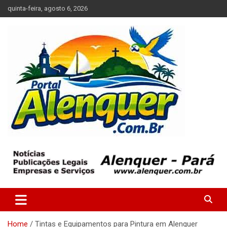
Skip
quinta-feira, agosto 6, 2026
to
content
Tudo sobre a cidade de Alenquer, Pará
Portal Alenquer
Home
Tintas e Equipamentos para Pintura em Alenquer